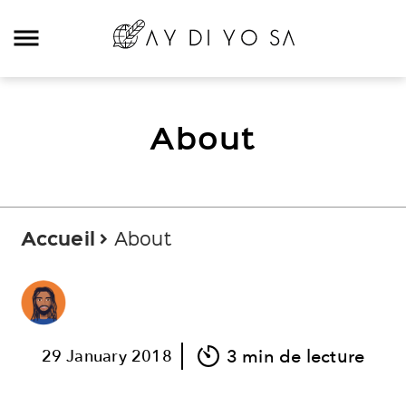
Rechercher:
About
Categories
Digital
Accueil
About
E-commerce
Travel
Mood
Food
3 min de lecture
29
January
2018
Podcast