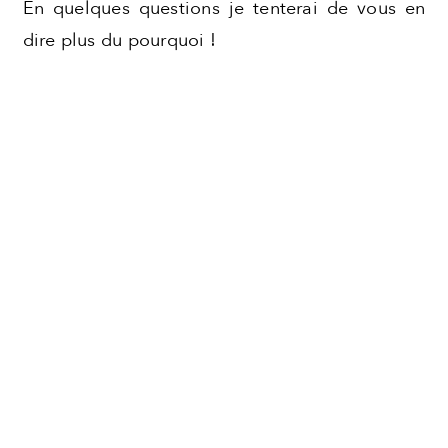
En quelques questions je tenterai de vous en
Pages
dire plus du pourquoi !
About
Contact
Mentions Légales
Politique de confidentialité