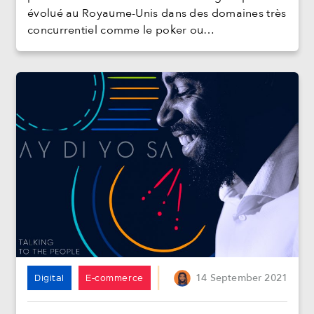
évolué au Royaume-Unis dans des domaines très
concurrentiel comme le poker ou…
Digital
E-commerce
Food
14
Podcast
September
2021
Travel