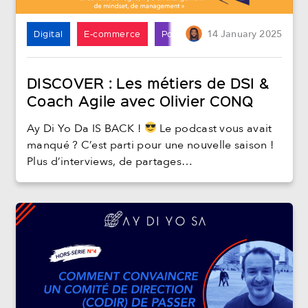
Pages
Digital
E-commerce
Podcast
14
January
2025
About
Contact
DISCOVER : Les métiers de DSI &
Coach Agile avec Olivier CONQ
Mentions Légales
Ay Di Yo Da IS BACK !
Le podcast vous avait
Politique de confidentialité
manqué ? C’est parti pour une nouvelle saison !
Plus d’interviews, de partages…