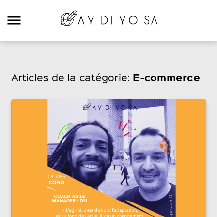
Rechercher:
E-commerce
Articles de la catégorie:
Categories
Digital
E-commerce
Travel
Mood
Food
Podcast