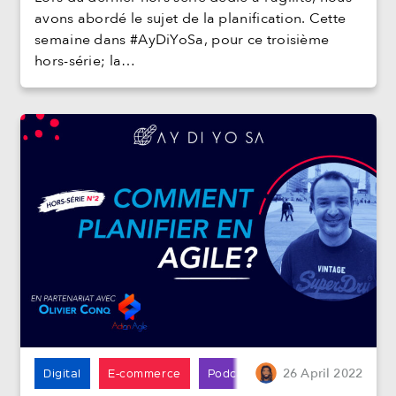
avons abordé le sujet de la planification. Cette
semaine dans #AyDiYoSa, pour ce troisième
hors-série; la…
Digital
E-commerce
Podcast
26
April
2022