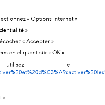
électionnez « Options Internet »
dentialité »
décochez « Accepter »
es en cliquant sur « OK »
isez le navig
b/Activer%20et%20d%C3%A9sactiver%20le
t »