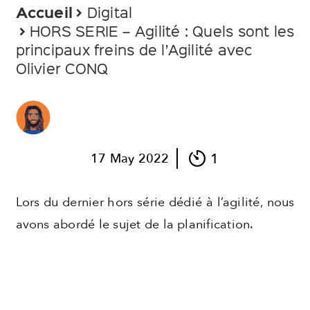
Accueil
Digital
Pages
HORS SERIE – Agilité : Quels sont les
principaux freins de l’Agilité avec
About
Olivier CONQ
Contact
Mentions Légales
Politique de confidentialité
1
17
May
2022
Lors du dernier hors série dédié à l’agilité, nous
avons abordé le sujet de la planification.