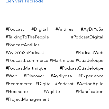
Lien vers l’épisode
#Podcast #Digital #Antilles #AyDiYoSa
#TalkingToThePeople #PodcastDigital
#PodcastAntilles
#AyDiYoSaPodcast #PodcastWeb
#PodcastEcommerce #Martinique #Guadeloupe
#PodcastMartinique #PodcastGuadeloupe
#Web #Discover #Aydiyosa #Experience
#Ecommerce #Digital #Podcast #ActionAgile
#HorsSerie #Agilite #Planification
#ProjectManagement