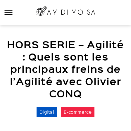
Rechercher:
HORS SERIE – Agilité
Categories
: Quels sont les
Digital
principaux freins de
E-commerce
l’Agilité avec Olivier
Travel
CONQ
Mood
Food
Digital
E-commerce
Podcast