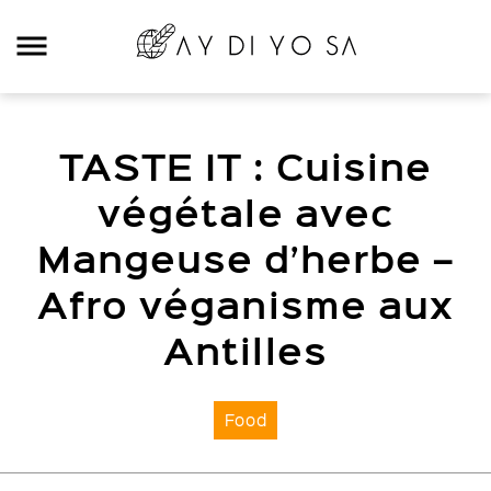
Rechercher:
TASTE IT : Cuisine
Categories
végétale avec
Digital
Mangeuse d’herbe –
E-commerce
Afro véganisme aux
Travel
Antilles
Mood
Food
Food
Podcast