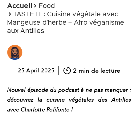
Accueil
Food
Pages
TASTE IT : Cuisine végétale avec
Mangeuse d’herbe – Afro véganisme
About
aux Antilles
Contact
Mentions Légales
Politique de confidentialité
2 min de lecture
25
April
2025
Nouvel épisode du podcast à ne pas manquer :
découvrez la cuisine végétales des Antilles
avec Charlotte Polifonte !