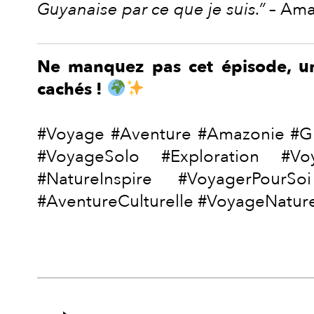
Guyanaise par ce que je suis.”
– Am
Ne manquez pas cet épisode, un 
cachés !
#Voyage #Aventure #Amazonie #G
#VoyageSolo #Exploration #Vo
#NatureInspire #VoyagerPourS
#AventureCulturelle #VoyageNature