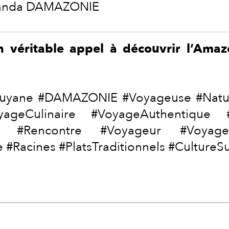
anda DAMAZONIE
véritable appel à découvrir l’Amazon
uyane #DAMAZONIE #Voyageuse #Natur
yageCulinaire #VoyageAuthentique 
oi #Rencontre #Voyageur #Voyage
 #Racines #PlatsTraditionnels #Culture