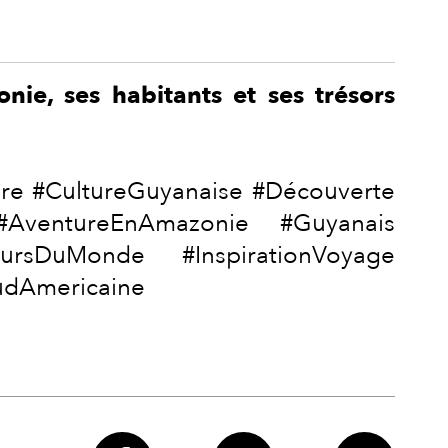
ie, ses habitants et ses trésors
e #CultureGuyanaise #Découverte
#AventureEnAmazonie #Guyanais
ursDuMonde #InspirationVoyage
SudAmericaine