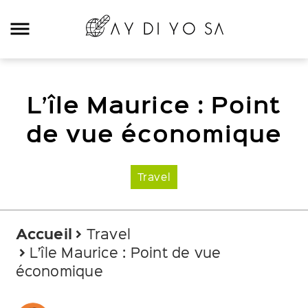
Rechercher:
L’île Maurice : Point
Categories
de vue économique
Digital
Travel
E-commerce
Travel
Accueil
Travel
Mood
L’île Maurice : Point de vue
Food
économique
Podcast